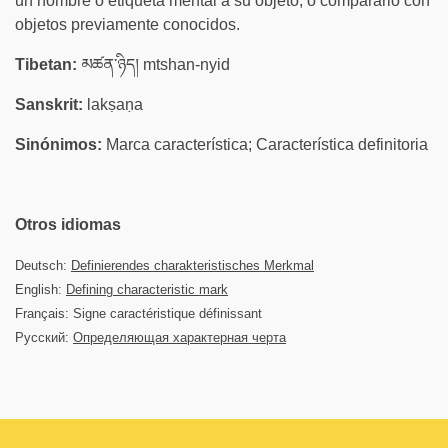
un nombre o etiqueta mental a su objeto, o compararlo con
objetos previamente conocidos.
Tibetan:
མཚན་ཉིད། mtshan-nyid
Sanskrit:
lakṣaṇa
Sinónimos:
Marca característica; Característica definitoria
Otros idiomas
Deutsch:
Definierendes charakteristisches Merkmal
English:
Defining characteristic mark
Français: Signe caractéristique définissant
Русский:
Определяющая характерная черта