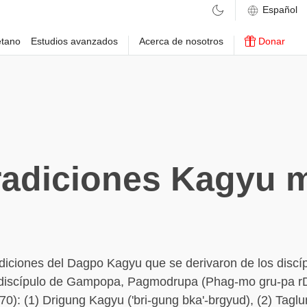
etano
Estudios avanzados
Acerca de nosotros
Donar
radiciones Kagyu 
diciones del Dagpo Kagyu que se derivaron de los discí
l discípulo de Gampopa, Pagmodrupa (Phag-mo gru-pa rDo
70): (1) Drigung Kagyu ('bri-gung bka'-brgyud), (2) Tag