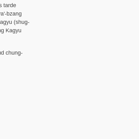
s tarde
ya'-bzang
Kagyu (shug-
ang Kagyu
gyud chung-