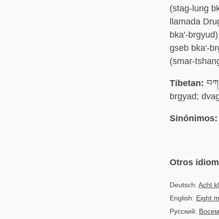
(stag-lung b
llamada Drug
bka'-brgyud)
gseb bka'-br
(smar-tshang
Tibetan:
བཀའ་
brgyad; dva
Sinónimos:
Otros idio
Deutsch:
Acht k
English:
Eight m
Русский:
Восем