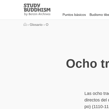
Close
Study
Buddhism
Puntos básicos
Budismo tib
Home
›
Glosario
›
O
Ocho t
Las ocho tra
directos de
po) (1110-11