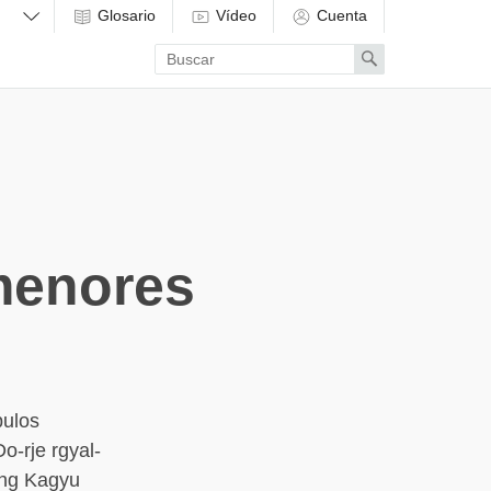
Glosario
Vídeo
Cuenta
Enter
Search
search
term
menores
pulos
-rje rgyal-
lung Kagyu