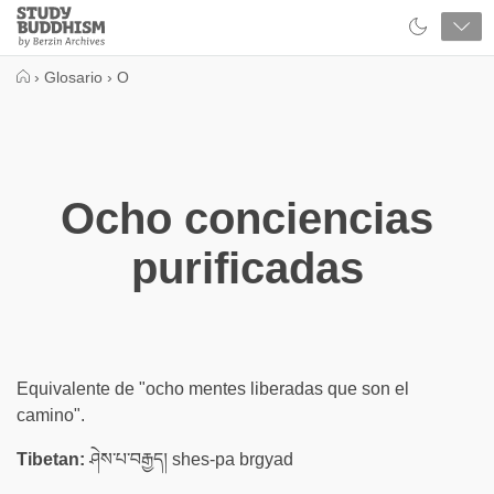
Close
Study
Buddhism
Home
›
Glosario
›
O
Ocho conciencias
purificadas
Equivalente de "ocho mentes liberadas que son el
camino".
Tibetan:
ཤེས་པ་བརྒྱད། shes-pa brgyad