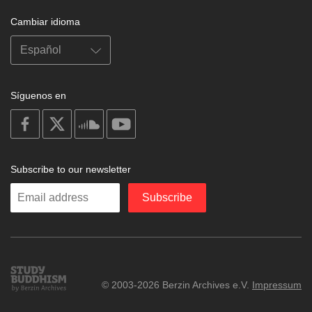
Cambiar idioma
Síguenos en
on
on
on
on
facebook
X
soundcloud
youtube
Subscribe to our newsletter
Enter
Subscribe
your
email
Study
© 2003-2026 Berzin Archives e.V.
Impressum
Buddhism
Home