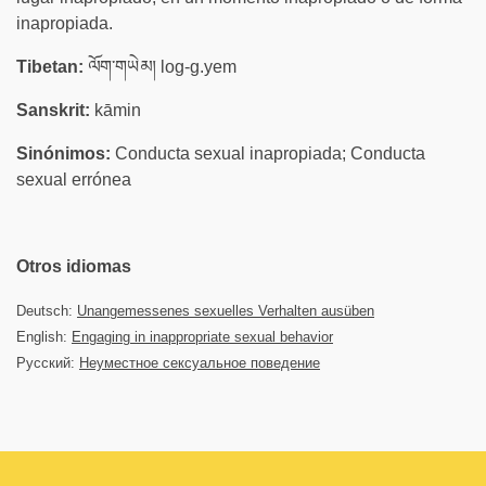
inapropiada.
Tibetan:
ལོག་གཡེམ། log-g.yem
Sanskrit:
kāmin
Sinónimos:
Conducta sexual inapropiada; Conducta
sexual errónea
Otros idiomas
Deutsch:
Unangemessenes sexuelles Verhalten ausüben
English:
Engaging in inappropriate sexual behavior
Русский:
Неуместное сексуальное поведение