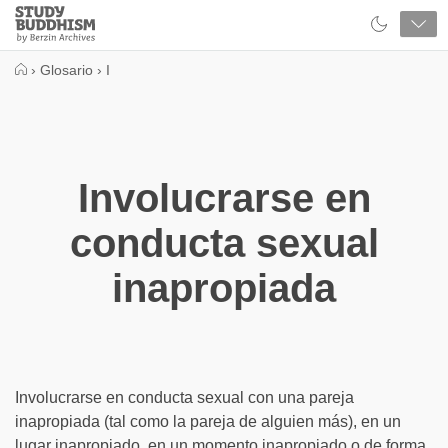
Close
Study
Buddhism
Home
›
Glosario
›
I
Involucrarse en
conducta sexual
inapropiada
Involucrarse en conducta sexual con una pareja
inapropiada (tal como la pareja de alguien más), en un
lugar inapropiado, en un momento inapropiado o de forma