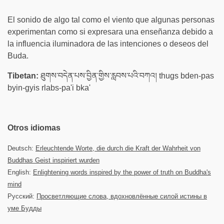
El sonido de algo tal como el viento que algunas personas
experimentan como si expresara una enseñanza debido a
la influencia iluminadora de las intenciones o deseos del
Buda.
Tibetan:
ཐུགས་བདེན་པས་བྱིན་གྱིས་རླབས་པའི་བཀའ། thugs bden-pas
byin-gyis rlabs-pa'i bka'
Otros idiomas
Deutsch:
Erleuchtende Worte, die durch die Kraft der Wahrheit von
Buddhas Geist inspiriert wurden
English:
Enlightening words inspired by the power of truth on Buddha's
mind
Русский:
Просветляющие слова, вдохновлённые силой истины в
уме Будды