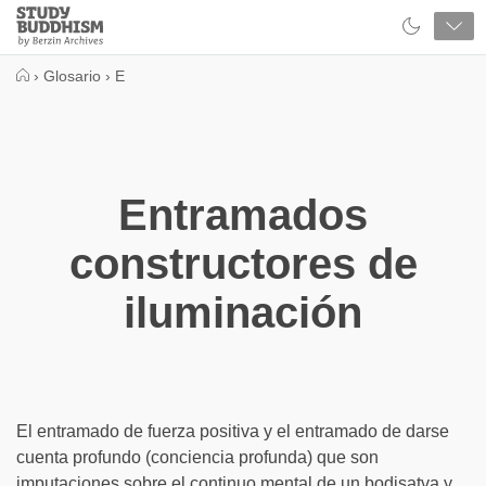
Close
Study
Buddhism
Home
›
Glosario
›
E
Entramados
constructores de
iluminación
El entramado de fuerza positiva y el entramado de darse
cuenta profundo (conciencia profunda) que son
imputaciones sobre el continuo mental de un bodisatva y