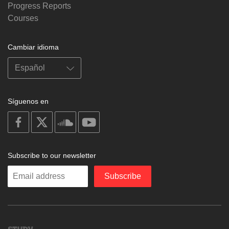
Progress Reports
Courses
Cambiar idioma
Síguenos en
on
on
on
on
facebook
X
soundcloud
youtube
Subscribe to our newsletter
Enter
Subscribe
your
email
Study