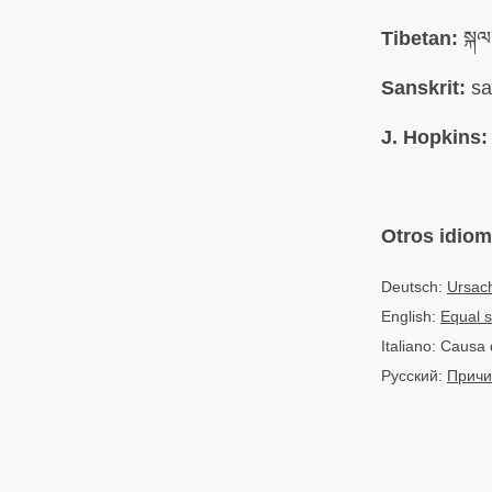
Tibetan:
སྐལ་
Sanskrit:
sa
J. Hopkins:
Otros idio
Deutsch:
Ursach
English:
Equal s
Italiano: Causa 
Русский:
Причи