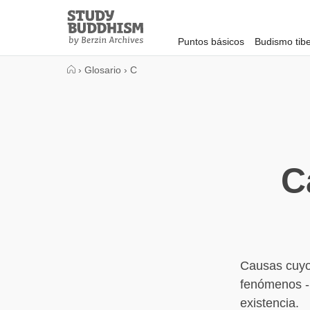
Close
Study
Buddhism
Puntos básicos
Budismo tib
Home
›
Glosario
›
C
C
Causas cuyo
fenómenos - 
existencia.