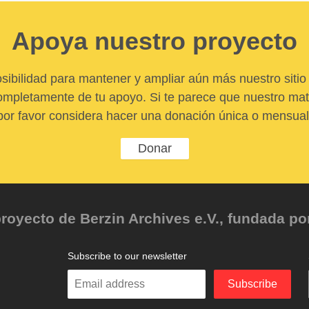
Apoya nuestro proyecto
sibilidad para mantener y ampliar aún más nuestro sitio 
pletamente de tu apoyo. Si te parece que nuestro mater
por favor considera hacer una donación única o mensual
Donar
oyecto de Berzin Archives e.V., fundada por 
Subscribe to our newsletter
Enter
Subscribe
your