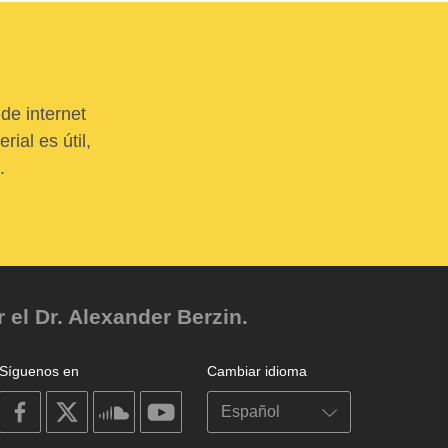
de internet
ial es útil,
.
el Dr. Alexander Berzin.
Síguenos en
Cambiar idioma
on
on
on
on
facebook
X
soundcloud
youtube