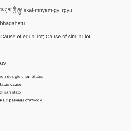
མཉམ་གྱི་རྒྱུ། skal-mnyam-gyi rgyu
bhāgahetu
Cause of equal lot; Cause of similar lot
mas
en des gleichen Status
tatus cause
di pari stato
на с равным статусом