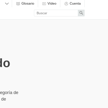
Glosario
Vídeo
Cuenta
Enter
Search
search
term
do
egoría de
o de