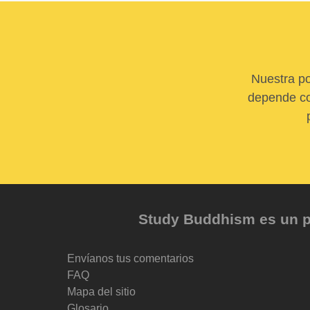
Nuestra po
depende com
Study Buddhism es un pr
Envíanos tus comentarios
FAQ
Mapa del sitio
Glosario