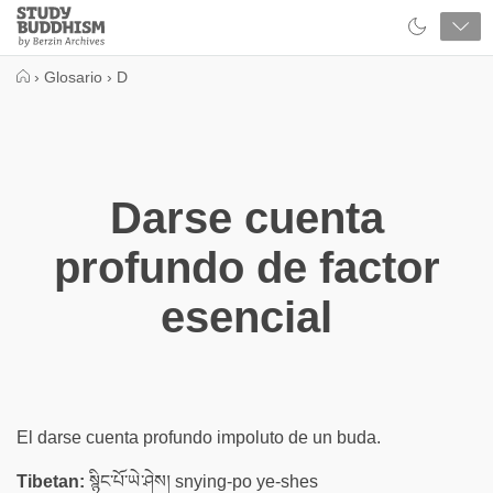
Close
Study
Buddhism
Home
›
Glosario
›
D
Darse cuenta
profundo de factor
esencial
El darse cuenta profundo impoluto de un buda.
Tibetan:
སྙིང་པོ་ཡེ་ཤེས། snying-po ye-shes