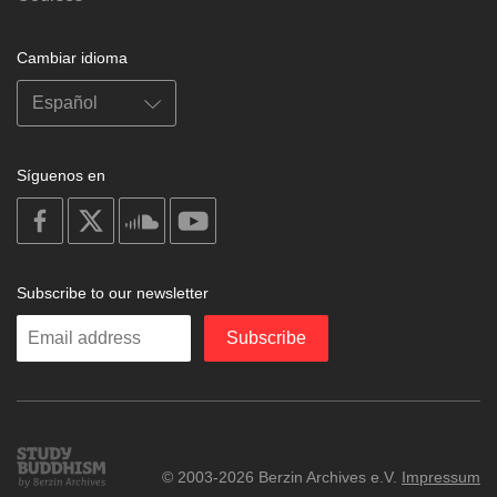
Cambiar idioma
Síguenos en
on
on
on
on
facebook
X
soundcloud
youtube
Subscribe to our newsletter
Enter
Subscribe
your
email
Study
© 2003-2026 Berzin Archives e.V.
Impressum
Buddhism