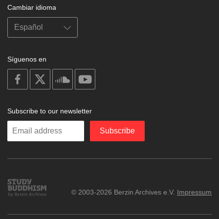
Cambiar idioma
Síguenos en
on
on
on
on
facebook
X
soundcloud
youtube
Subscribe to our newsletter
Enter
Subscribe
your
email
Study
© 2003-2026 Berzin Archives e.V.
Impressum
Buddhism
Home