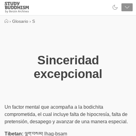
Close
Study
Buddhism
Home
›
Glosario
›
S
Sinceridad
excepcional
Un factor mental que acompaña a la bodichita
comprometida, el cual incluye falta de hipocresía, falta de
pretensión, desapego y avanzar de una manera especial.
Tibetan:
ལྷག་བསམ། lhag-bsam