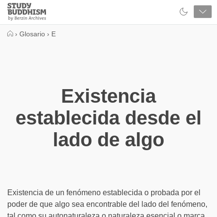
Close
Study
Buddhism
Home
›
Glosario
›
E
Existencia
establecida desde el
lado de algo
Existencia de un fenómeno establecida o probada por el
poder de que algo sea encontrable del lado del fenómeno,
tal como su autonaturaleza o naturaleza esencial o marca