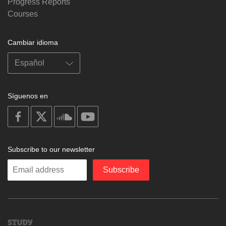
Progress Reports
Courses
Cambiar idioma
Síguenos en
on
on
on
on
facebook
X
soundcloud
youtube
Subscribe to our newsletter
Enter
Subscribe
your
email
Study