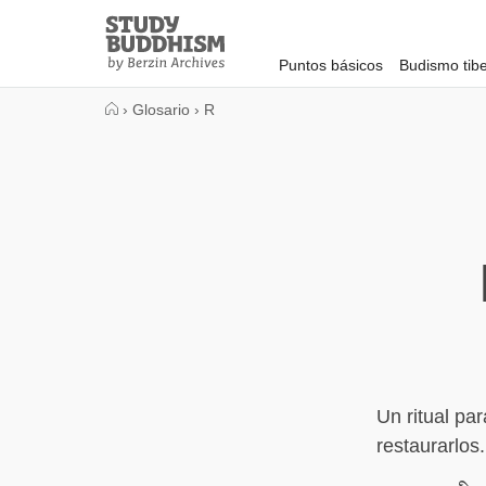
Close
Study
Buddhism
Puntos básicos
Budismo tib
Home
›
Glosario
›
R
Un ritual pa
restaurarlos.