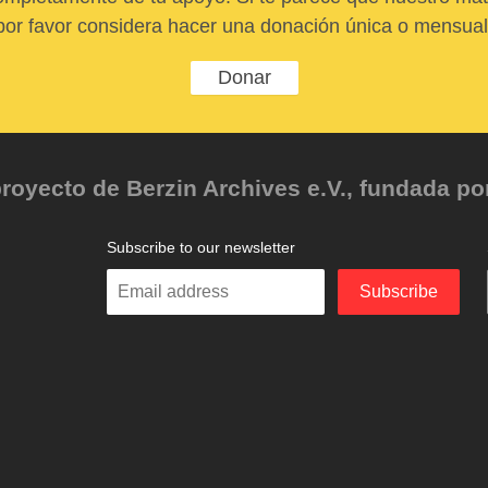
por favor considera hacer una donación única o mensual
Donar
oyecto de Berzin Archives e.V., fundada por 
Subscribe to our newsletter
Enter
Subscribe
your
email