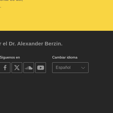
.
el Dr. Alexander Berzin.
Síguenos en
Cambiar idioma
on
on
on
on
facebook
X
soundcloud
youtube