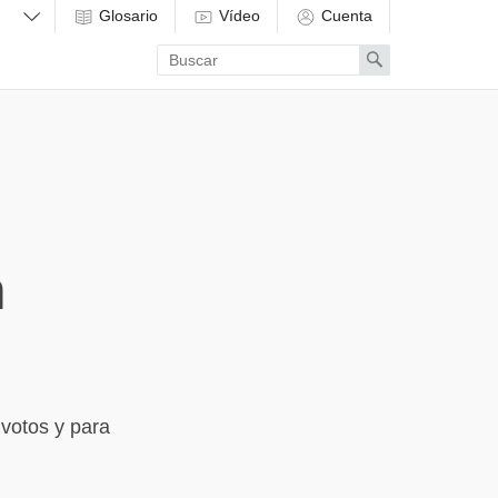
Glosario
Vídeo
Cuenta
Enter
Search
search
term
n
 votos y para