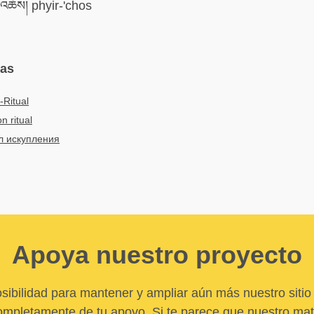
་འཆོས། phyir-'chos
mas
Ritual
n ritual
л искупления
Apoya nuestro proyecto
sibilidad para mantener y ampliar aún más nuestro sitio 
pletamente de tu apoyo. Si te parece que nuestro mater