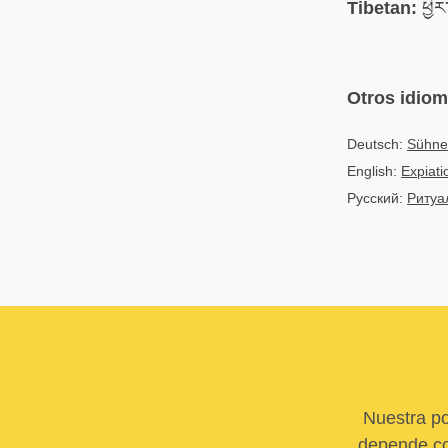
Tibetan:
ཕྱིར
Otros idio
Deutsch:
Sühne-
English:
Expiatio
Русский:
Ритуа
Nuestra po
depende com