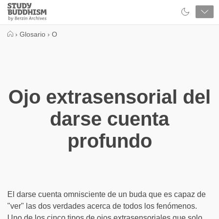
Close
Study
Buddhism
Home
›
Glosario
›
O
Ojo extrasensorial del
darse cuenta
profundo
El darse cuenta omnisciente de un buda que es capaz de
"ver" las dos verdades acerca de todos los fenómenos.
Uno de los cinco tipos de ojos extrasensoriales que solo