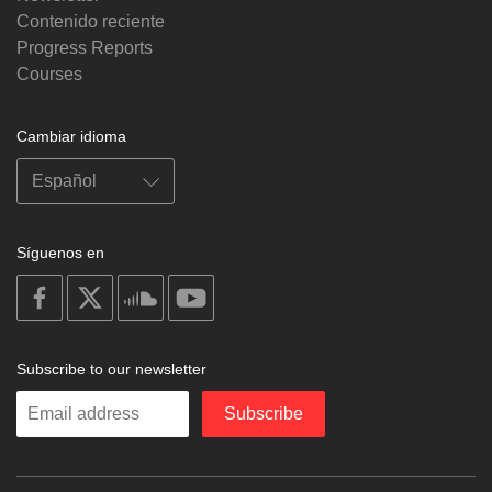
Contenido reciente
Progress Reports
Courses
Cambiar idioma
Síguenos en
on
on
on
on
facebook
X
soundcloud
youtube
Subscribe to our newsletter
Enter
Subscribe
your
email