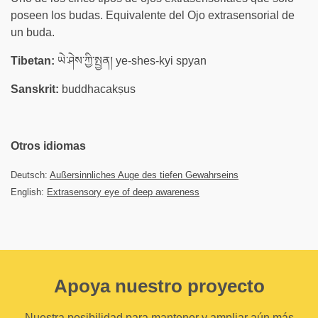
poseen los budas. Equivalente del Ojo extrasensorial de
un buda.
Tibetan:
ཡེ་ཤེས་ཀྱི་སྤྱན། ye-shes-kyi spyan
Sanskrit:
buddhacakṣus
Otros idiomas
Deutsch:
Außersinnliches Auge des tiefen Gewahrseins
English:
Extrasensory eye of deep awareness
Apoya nuestro proyecto
Nuestra posibilidad para mantener y ampliar aún más