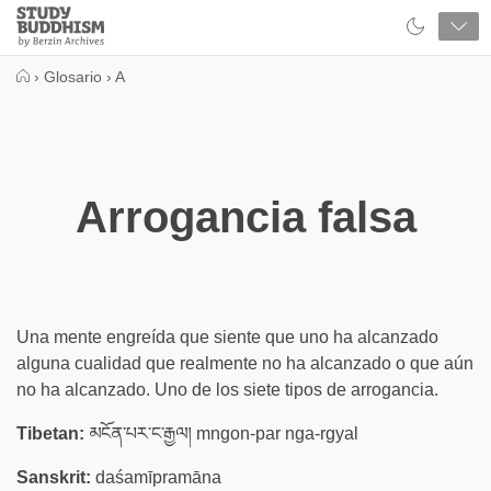
Close
Study
Buddhism
Home
›
Glosario
›
A
Arrogancia falsa
Una mente engreída que siente que uno ha alcanzado
alguna cualidad que realmente no ha alcanzado o que aún
no ha alcanzado. Uno de los siete tipos de arrogancia.
Tibetan:
མངོན་པར་ང་རྒྱལ། mngon-par nga-rgyal
Sanskrit:
daśamīpramāna