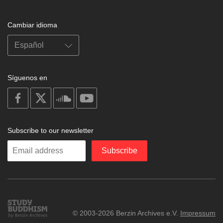
Cambiar idioma
Síguenos en
on
on
on
on
facebook
X
soundcloud
youtube
Subscribe to our newsletter
Enter
Subscribe
your
email
Study
© 2003-2026 Berzin Archives e.V.
Impressum
Buddhism