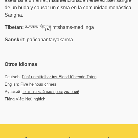
asesinar a un arhat, malintencionadamente extraer sangre
de un buda y causar un cisma en la comunidad monástica
Sangha.
Tibetan:
མཚམས་མེད་ལྔ། mtshams-med lnga
Sanskrit:
pañcānantaryakarma
Otros idiomas
Deutsch:
Fünf unmittelbar ins Elend führende Taten
English:
Five heinous crimes
Русский:
Пять тягчайших преступлений
Tiếng Việt: Ngũ nghịch