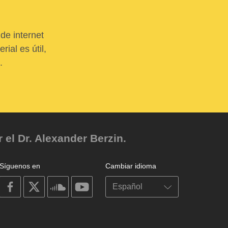
de internet
ial es útil,
.
el Dr. Alexander Berzin.
Síguenos en
Cambiar idioma
on
on
on
on
facebook
X
soundcloud
youtube