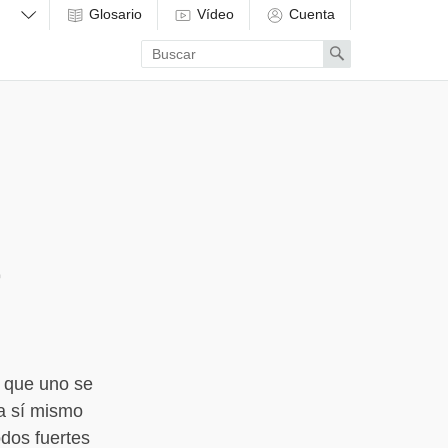
Glosario
Vídeo
Cuenta
Enter
Search
search
term
s que uno se
 a sí mismo
odos fuertes