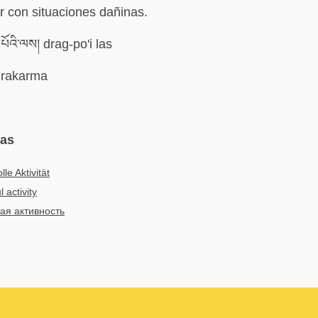
r con situaciones dañinas.
པོའི་ལས། drag-po'i las
rakarma
mas
lle Aktivität
 activity
ая активность