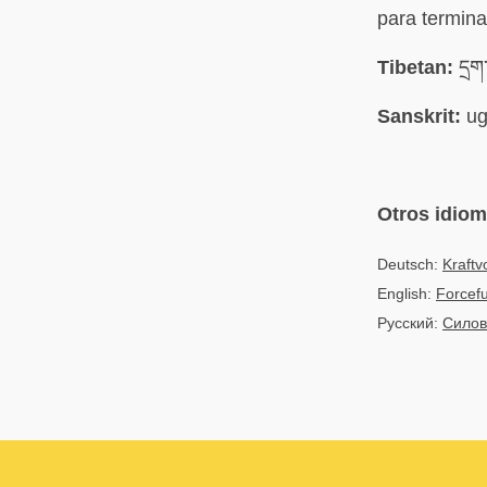
para termina
Tibetan:
དྲག་
Sanskrit:
ug
Otros idio
Deutsch:
Kraftvo
English:
Forceful
Русский:
Силов