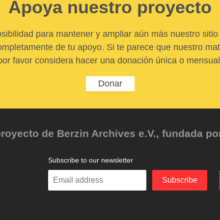
Apoya nuestro proyecto
sibilidad para mantener y ampliar aún más nuestro sitio 
pletamente de tu apoyo. Si te parece que nuestro mater
por favor considera hacer una donación única o mensual
Donar
oyecto de Berzin Archives e.V., fundada por 
Subscribe to our newsletter
Enter
Subscribe
your
email