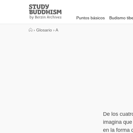
Close
Study
Buddhism
Puntos básicos
Budismo tib
Home
›
Glosario
›
A
De los cuatr
imagina que 
en la forma 