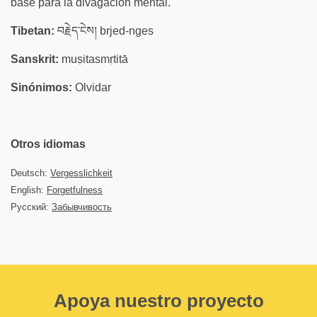
base para la divagación mental.
Tibetan:
བརྗེད་ངེས། brjed-nges
Sanskrit:
muṣitasmṛtitā
Sinónimos:
Olvidar
Otros idiomas
Deutsch:
Vergesslichkeit
English:
Forgetfulness
Русский:
Забывчивость
Apoya nuestro proyecto