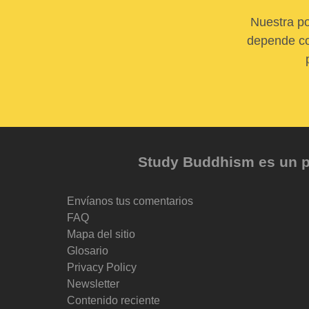
Nuestra po
depende com
Study Buddhism es un pr
Envíanos tus comentarios
FAQ
Mapa del sitio
Glosario
Privacy Policy
Newsletter
Contenido reciente