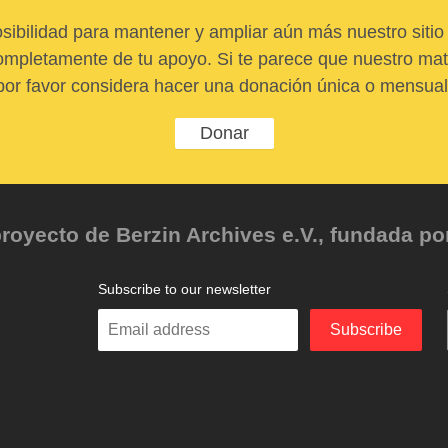
sibilidad para mantener y ampliar aún más nuestro sitio 
pletamente de tu apoyo. Si te parece que nuestro mater
por favor considera hacer una donación única o mensual
Donar
oyecto de Berzin Archives e.V., fundada por 
Subscribe to our newsletter
Enter
Subscribe
your
email