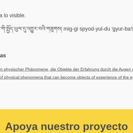
 lo visible.
གི་སྤྱོད་ཡུལ་དུ་འགྱུར་བའི་གཟུགས། mig-gi spyod-yul-du 'gyur-ba
mas
n physischer Phänomene, die Objekte der Erfahrung durch die Augen
f physical phenomena that can become objects of experience of the e
Apoya nuestro proyecto