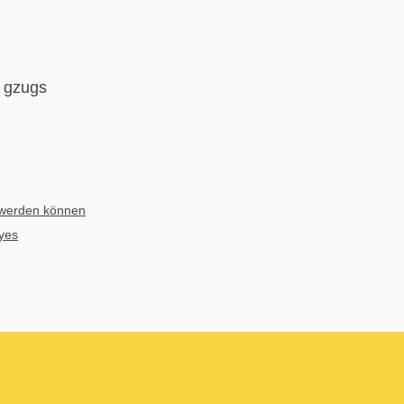
'i gzugs
 werden können
yes