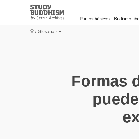
Close
Study
Buddhism
Puntos básicos
Budismo tib
Home
›
Glosario
›
F
Formas d
pueden
ex