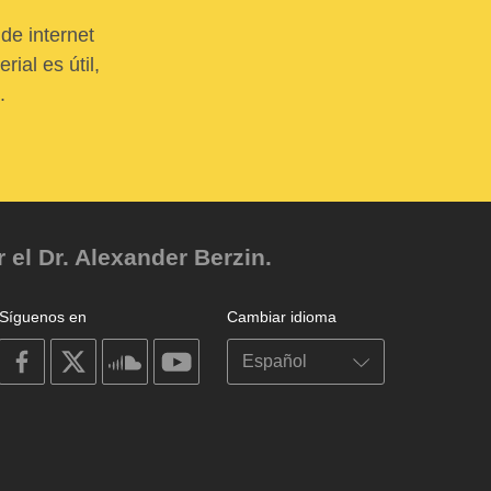
de internet
ial es útil,
.
el Dr. Alexander Berzin.
Síguenos en
Cambiar idioma
on
on
on
on
facebook
X
soundcloud
youtube