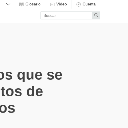
Glosario
Vídeo
Cuenta
Enter
Search
search
term
os que se
etos de
jos