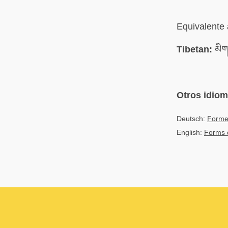
Equivalente a
Tibetan:
མིག་
Otros idio
Deutsch:
Forme
English:
Forms o