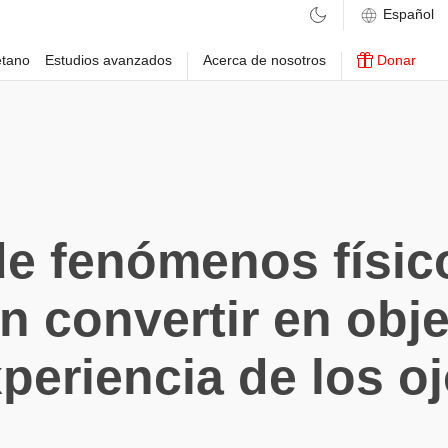
etano
Estudios avanzados
Acerca de nosotros
Donar
e fenómenos físic
 convertir en obj
periencia de los o