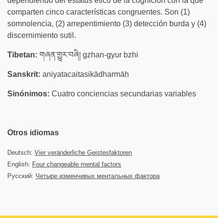
dependiendo del estatus ético de la cognición con la que
comparten cinco características congruentes. Son (1)
somnolencia, (2) arrepentimiento (3) detección burda y (4)
discernimiento sutil.
Tibetan:
གཞན་གྱུར་བཞི། gzhan-gyur bzhi
Sanskrit:
aniyatacaitasikādharmāḥ
Sinónimos:
Cuatro conciencias secundarias variables
Otros idiomas
Deutsch:
Vier veränderliche Geistesfaktoren
English:
Four changeable mental factors
Русский:
Четыре изменчивых ментальных фактора