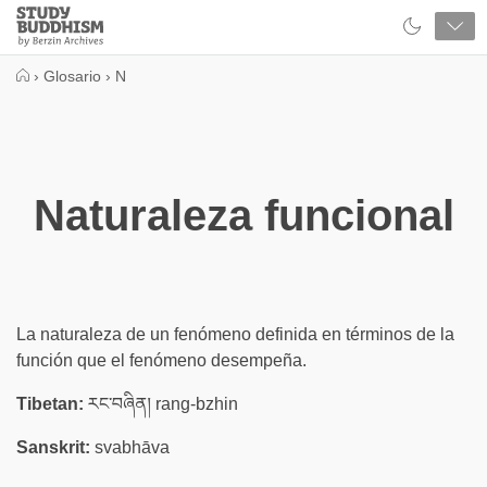
Close
Study
Buddhism
Home
›
Glosario
›
N
Naturaleza funcional
La naturaleza de un fenómeno definida en términos de la
función que el fenómeno desempeña.
Tibetan:
རང་བཞིན། rang-bzhin
Sanskrit:
svabhāva