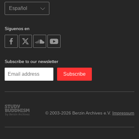
Síguenos en
on
on
on
on
facebook
X
soundcloud
youtube
Subscribe to our newsletter
Enter
Subscribe
your
email
Study
© 2003-2026 Berzin Archives e.V.
Impressum
Buddhism
Home