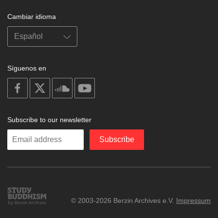
Cambiar idioma
Síguenos en
on
on
on
on
facebook
X
soundcloud
youtube
Subscribe to our newsletter
Enter
Subscribe
your
email
Study
© 2003-2026 Berzin Archives e.V.
Impressum
Buddhism
Home