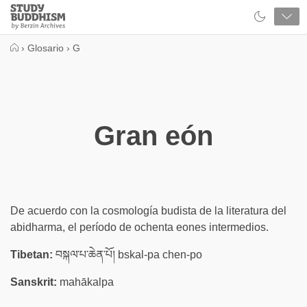
Close
Study
Buddhism
Home
›
Glosario
›
G
Gran eón
De acuerdo con la cosmología budista de la literatura del
abidharma, el período de ochenta eones intermedios.
Tibetan:
བསྐལ་པ་ཆེན་པོ། bskal-pa chen-po
Sanskrit:
mahākalpa