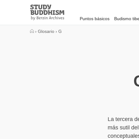
Close
Study
Buddhism
Puntos básicos
Budismo tib
Home
›
Glosario
›
G
La tercera d
más sutil de
conceptuales