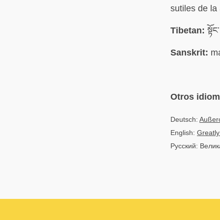
sutiles de la
Tibetan:
སྟོང
Sanskrit:
ma
Otros idio
Deutsch:
Außero
English:
Greatly
Русский: Велик