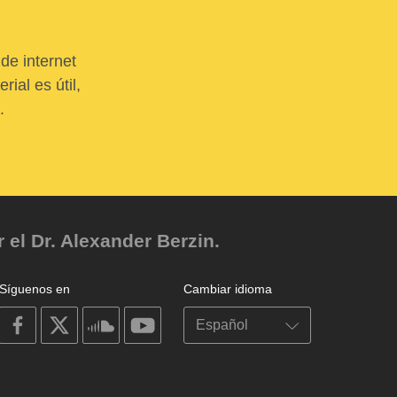
de internet
ial es útil,
.
el Dr. Alexander Berzin.
Síguenos en
Cambiar idioma
on
on
on
on
facebook
X
soundcloud
youtube