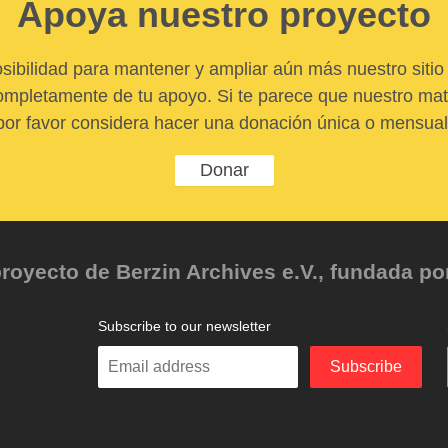
Apoya nuestro proyecto
sibilidad para mantener y ampliar aún más nuestro sitio 
pletamente de tu apoyo. Si te parece que nuestro mater
por favor considera hacer una donación única o mensual
Donar
oyecto de Berzin Archives e.V., fundada por 
Subscribe to our newsletter
Enter
Subscribe
your
email