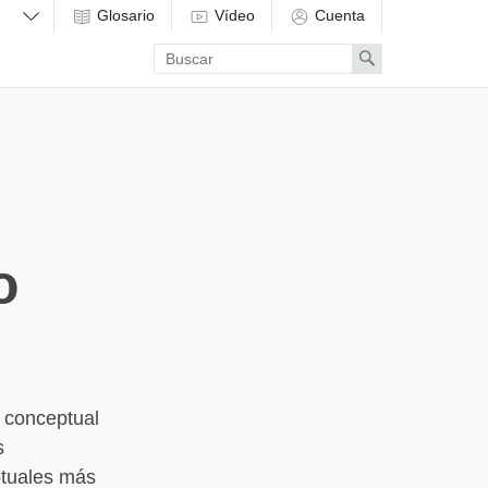
Glosario
Vídeo
Cuenta
Enter
Search
search
term
o
e conceptual
s
ptuales más