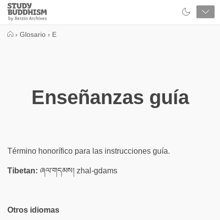
Close
Study
Buddhism
Home
›
Glosario
›
E
Enseñanzas guía
Término honorífico para las instrucciones guía.
Tibetan:
ཞལ་གདམས། zhal-gdams
Otros idiomas