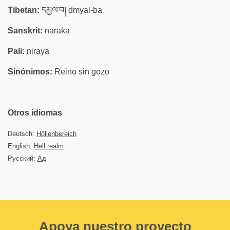
Tibetan:
དམྱལ་བ། dmyal-ba
Sanskrit:
naraka
Pali:
niraya
Sinónimos:
Reino sin gozo
Otros idiomas
Deutsch:
Höllenbereich
English:
Hell realm
Русский:
Ад
Apoya nuestro proyecto