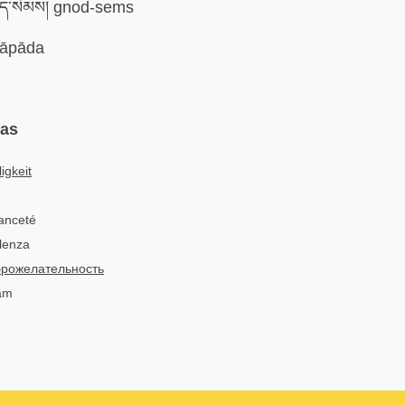
ད་སེམས། gnod-sems
āpāda
mas
igkeit
anceté
olenza
рожелательность
tâm