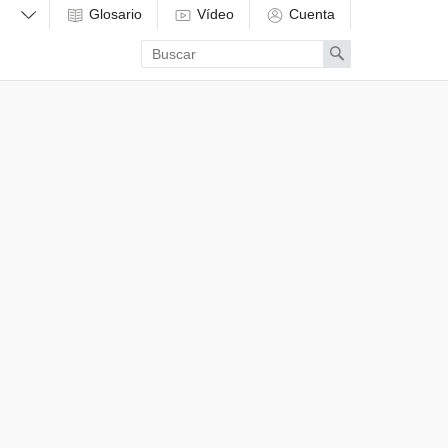
Glosario
Vídeo
Cuenta
Enter
Search
search
term