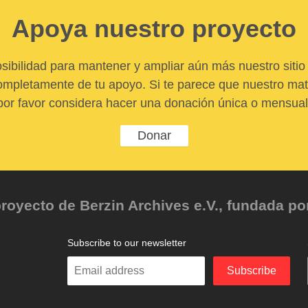
Apoya nuestro proyecto
sibilidad para mantener y ampliar aún más nuestro sitio 
pletamente de tu apoyo. Si te parece que nuestro mater
por favor considera hacer una donación única o mensual
Donar
oyecto de Berzin Archives e.V., fundada por 
Subscribe to our newsletter
Enter
Subscribe
your
email