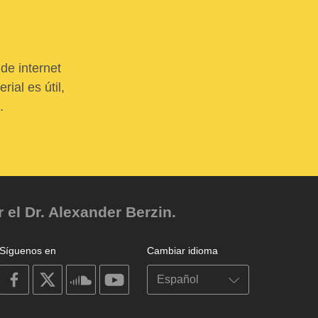
de internet
ial es útil,
.
el Dr. Alexander Berzin.
Síguenos en
Cambiar idioma
on
on
on
on
facebook
X
soundcloud
youtube