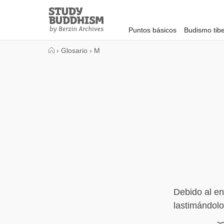
Close
Study
Buddhism
Puntos básicos
Budismo tib
Home
›
Glosario
›
M
Debido al en
lastimándolo