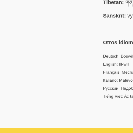
Tibetan:
གནོ
Sanskrit:
vy
Otros idio
Deutsch:
Böswill
English:
Ill-will
Français: Méch
Italiano: Malev
Русский:
Недоб
Tiếng Việt: Ác 