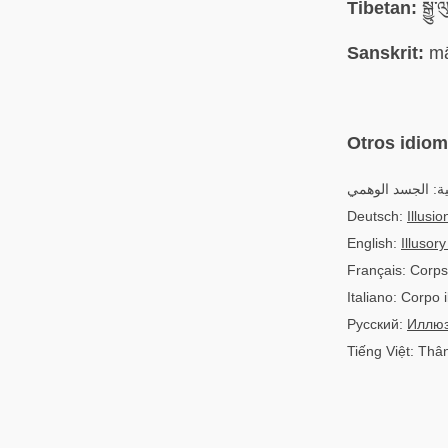
Tibetan:
སྒྱུ
Sanskrit:
mā
Otros idio
ية: الجسد الوهمي
Deutsch:
Illusi
English:
Illusor
Français: Corps 
Italiano: Corpo i
Русский:
Иллюз
Tiếng Việt: Thâ