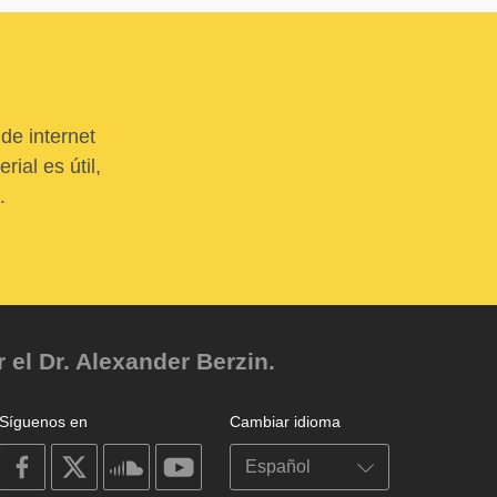
de internet
ial es útil,
.
el Dr. Alexander Berzin.
Síguenos en
Cambiar idioma
on
on
on
on
facebook
X
soundcloud
youtube