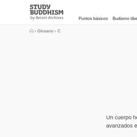
Close
Study
Buddhism
Puntos básicos
Budismo tib
Home
›
Glosario
›
C
Un cuerpo he
avanzados en