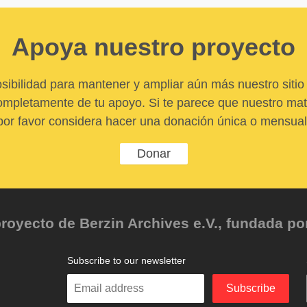
Apoya nuestro proyecto
sibilidad para mantener y ampliar aún más nuestro sitio 
pletamente de tu apoyo. Si te parece que nuestro mater
por favor considera hacer una donación única o mensual
Donar
oyecto de Berzin Archives e.V., fundada por 
Subscribe to our newsletter
Enter
Subscribe
your