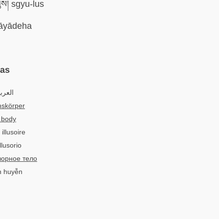
་ལུས། sgyu-lus
yādeha
mas
العرب
onskörper
y body
illusoire
llusorio
орное тело
n huyễn