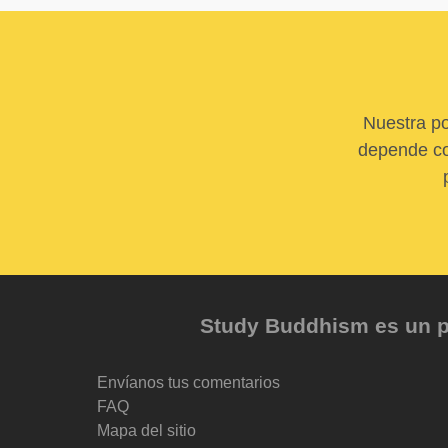
Nuestra po
depende com
Study Buddhism es un pr
Envíanos tus comentarios
FAQ
Mapa del sitio