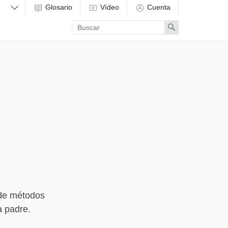
Glosario
Vídeo
Cuenta
Enter
Search
search
term
 de métodos
a padre.