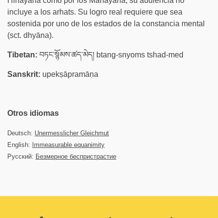
Hinayana como por los Mahayana, su audiencia no
incluye a los arhats. Su logro real requiere que sea
sostenida por uno de los estados de la constancia mental
(sct. dhyāna).
Tibetan:
བཏང་སྙོམས་ཚད་མེད། btang-snyoms tshad-med
Sanskrit:
upekṣāpramāṇa
Otros idiomas
Deutsch:
Unermesslicher Gleichmut
English:
Immeasurable equanimity
Русский:
Безмерное беспристрастие