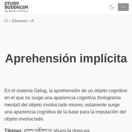
Close
Study
Buddhism
Home
›
Glosario
›
A
Aprehensión implícita
En el sistema Gelug, la aprehensión de un objeto cognitivo
en el que no surge una apariencia cognitiva (holograma
mental) del objeto involucrado mismo; solamente surge
una apariencia cognitiva de la base para la imputación del
objeto involucrado.
Tibetan:
ཤུགས་ལ་རྟོགས་པ། shugs-la rtogs-pa