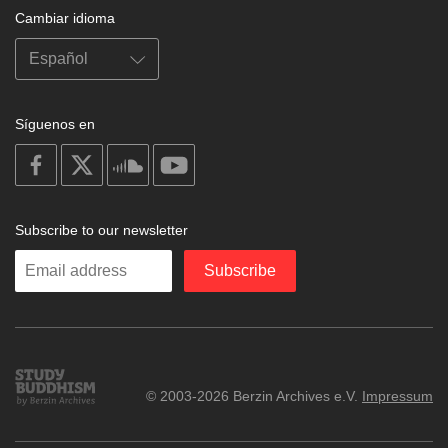
Cambiar idioma
Síguenos en
on
on
on
on
facebook
X
soundcloud
youtube
Subscribe to our newsletter
Enter
Subscribe
your
email
Study
© 2003-2026 Berzin Archives e.V.
Impressum
Buddhism
Home