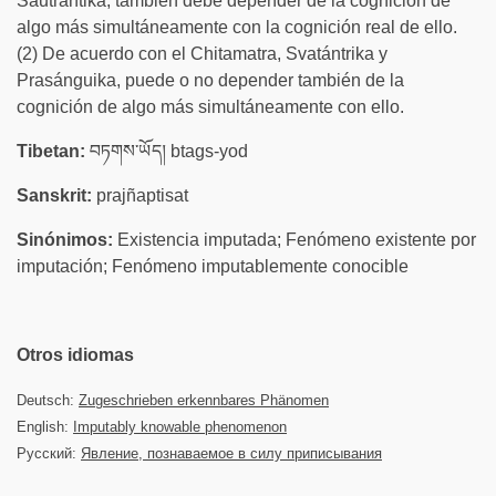
Sautrántika, también debe depender de la cognición de
algo más simultáneamente con la cognición real de ello.
(2) De acuerdo con el Chitamatra, Svatántrika y
Prasánguika, puede o no depender también de la
cognición de algo más simultáneamente con ello.
Tibetan:
བཏགས་ཡོད། btags-yod
Sanskrit:
prajñaptisat
Sinónimos:
Existencia imputada; Fenómeno existente por
imputación; Fenómeno imputablemente conocible
Otros idiomas
Deutsch:
Zugeschrieben erkennbares Phänomen
English:
Imputably knowable phenomenon
Русский:
Явление, познаваемое в силу приписывания