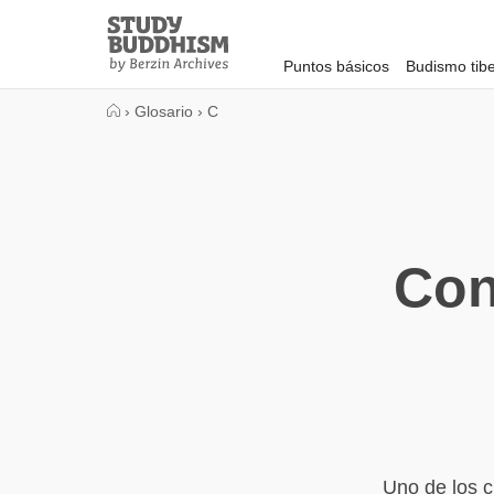
Close
Study
Buddhism
Puntos básicos
Budismo tib
Home
›
Glosario
›
C
Con
Uno de los c