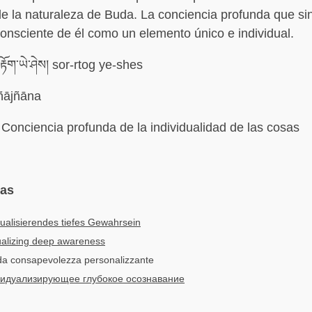
e la naturaleza de Buda. La conciencia profunda que si
consciente de él como un elemento único e individual.
རྟོག་ཡེ་ཤེས། sor-rtog ye-shes
ñājñāna
Conciencia profunda de la individualidad de las cosas
mas
dualisierendes tiefes Gewahrsein
ualizing deep awareness
nda consapevolezza personalizzante
идуализирующее глубокое осознавание