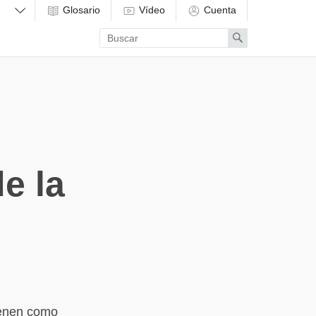
Glosario
Vídeo
Cuenta
Enter
Search
search
term
e la
tienen como