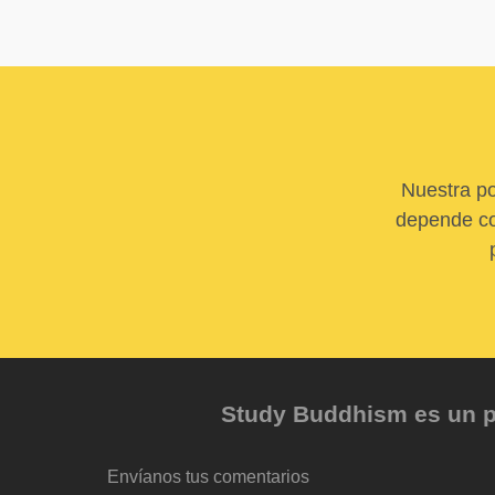
Nuestra po
depende com
Study Buddhism es un pr
Envíanos tus comentarios