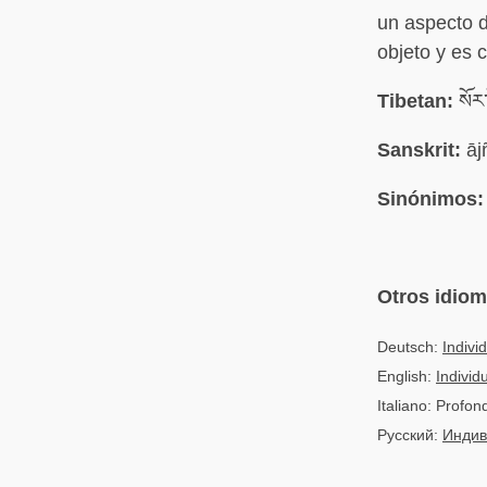
un aspecto d
objeto y es 
Tibetan:
སོར་
Sanskrit:
āj
Sinónimos:
Otros idio
Deutsch:
Indivi
English:
Individ
Italiano: Profo
Русский:
Индив