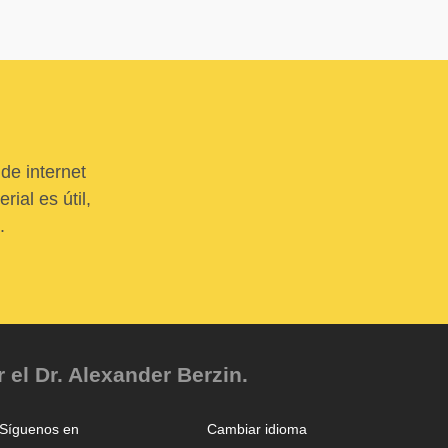
de internet
ial es útil,
.
el Dr. Alexander Berzin.
Síguenos en
Cambiar idioma