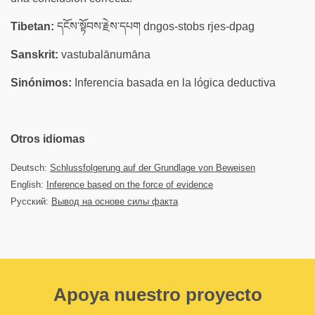
Tibetan:
དངོས་སྟོབས་རྗེས་དཔག dngos-stobs rjes-dpag
Sanskrit:
vastubalānumāna
Sinónimos:
Inferencia basada en la lógica deductiva
Otros idiomas
Deutsch:
Schlussfolgerung auf der Grundlage von Beweisen
English:
Inference based on the force of evidence
Русский:
Вывод на основе силы факта
Apoya nuestro proyecto