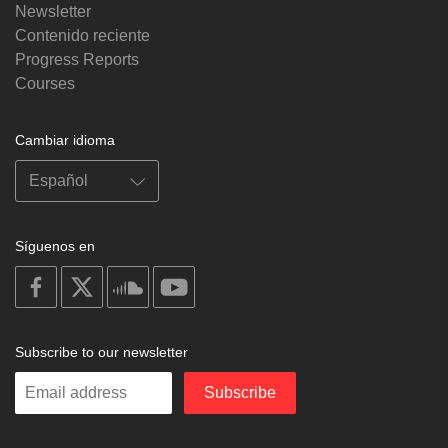
Newsletter
Contenido reciente
Progress Reports
Courses
Cambiar idioma
Síguenos en
on
on
on
on
facebook
X
soundcloud
youtube
Subscribe to our newsletter
Enter
Subscribe
your
email