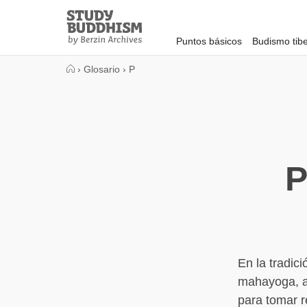
Close
Study
Buddhism
Puntos básicos
Budismo tib
Home
›
Glosario
›
P
P
En la tradic
mahayoga, an
para tomar r