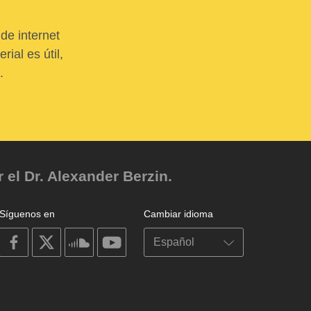
de internet
ial es útil,
.
el Dr. Alexander Berzin.
Síguenos en
Cambiar idioma
on
on
on
on
facebook
X
soundcloud
youtube