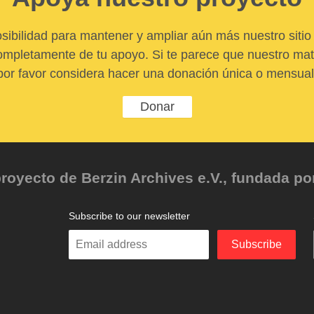
sibilidad para mantener y ampliar aún más nuestro sitio 
pletamente de tu apoyo. Si te parece que nuestro mater
por favor considera hacer una donación única o mensual
Donar
oyecto de Berzin Archives e.V., fundada por 
Subscribe to our newsletter
Enter
Subscribe
your
email