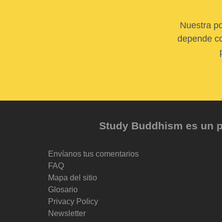
Nuestra po
depende com
Study Buddhism es un pr
Envíanos tus comentarios
FAQ
Mapa del sitio
Glosario
Privacy Policy
Newsletter