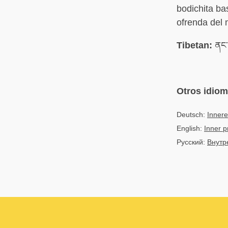
bodichita ba
ofrenda del 
Tibetan:
ནང་ག
Otros idio
Deutsch:
Innere
English:
Inner p
Русский:
Внутр