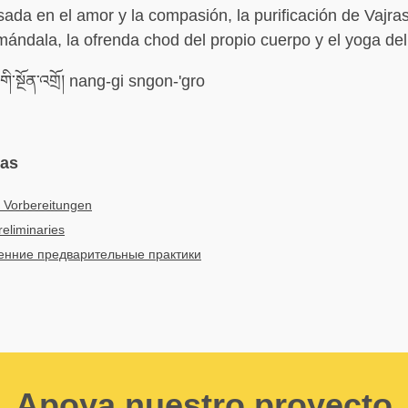
sada en el amor y la compasión, la purificación de Vajras
mándala, la ofrenda chod del propio cuerpo y el yoga del
ི་སྔོན་འགྲོ། nang-gi sngon-'gro
mas
 Vorbereitungen
reliminaries
енние предварительные практики
Apoya nuestro proyecto