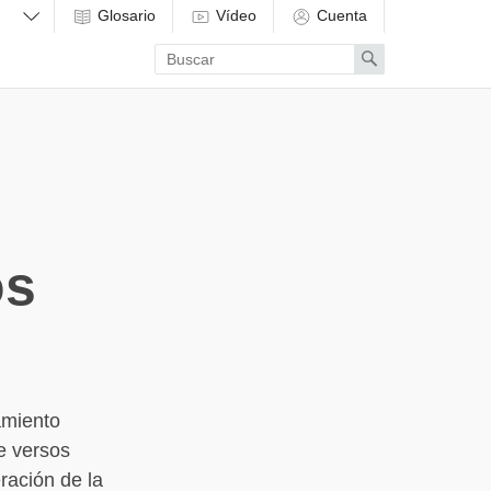
Glosario
Vídeo
Cuenta
Enter
Search
search
term
os
amiento
e versos
ración de la