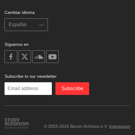
Cambiar idioma
Síguenos en
on
on
on
on
facebook
X
soundcloud
youtube
Subscribe to our newsletter
Enter
Subscribe
your
email
Study
© 2003-2026 Berzin Archives e.V.
Impressum
Buddhism
Home