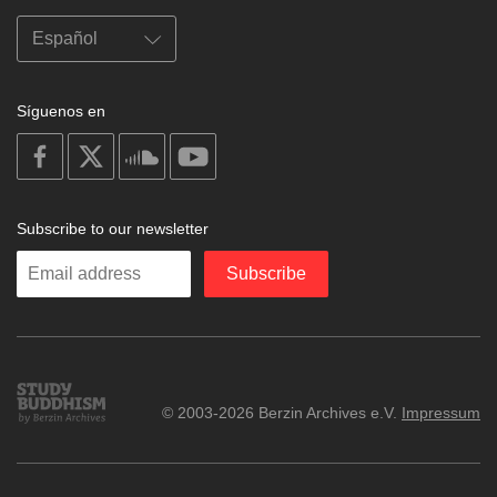
Síguenos en
on
on
on
on
facebook
X
soundcloud
youtube
Subscribe to our newsletter
Enter
Subscribe
your
email
Study
© 2003-2026 Berzin Archives e.V.
Impressum
Buddhism
Home