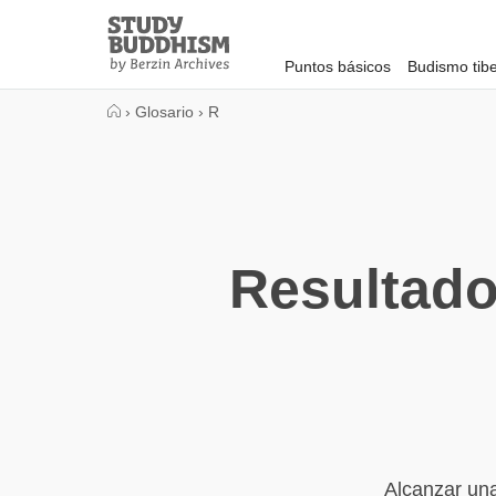
Close
Study
Buddhism
Puntos básicos
Budismo tib
Home
›
Glosario
›
R
Resultado
Alcanzar un