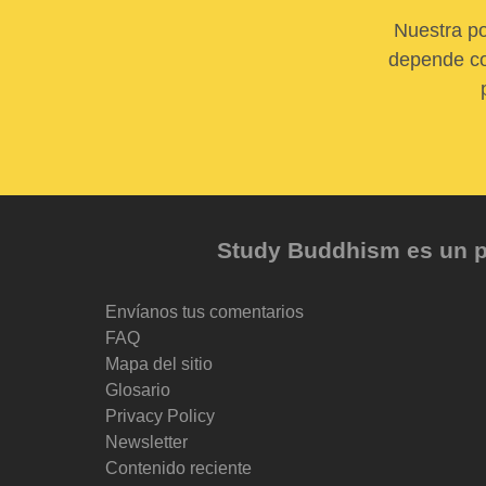
Nuestra po
depende com
Study Buddhism es un pr
Envíanos tus comentarios
FAQ
Mapa del sitio
Glosario
Privacy Policy
Newsletter
Contenido reciente