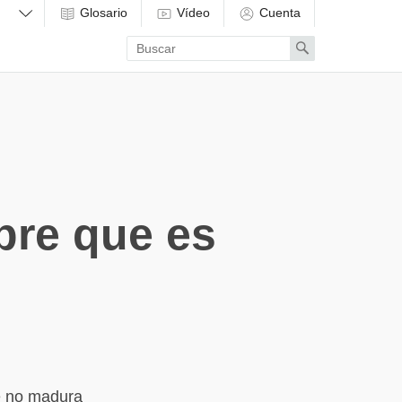
Glosario
Vídeo
Cuenta
Enter
Search
search
term
bre que es
e no madura