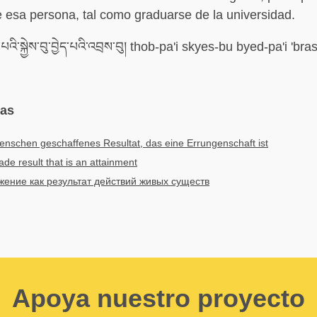
 esa persona, tal como graduarse de la universidad.
པའི་སྐྱེས་བུ་བྱེད་པའི་འབྲས་བུ། thob-pa'i skyes-bu byed-pa'i 'bra
mas
nschen geschaffenes Resultat, das eine Errungenschaft ist
e result that is an attainment
жение как результат действий живых существ
Apoya nuestro proyecto