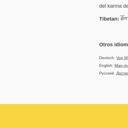
del karma de
Tibetan:
ཐོབ་
Otros idio
Deutsch:
Von Me
English:
Man-mad
Русский:
Дости