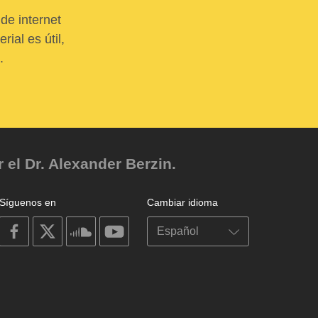
de internet
ial es útil,
.
el Dr. Alexander Berzin.
Síguenos en
Cambiar idioma
on
on
on
on
facebook
X
soundcloud
youtube