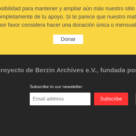
sibilidad para mantener y ampliar aún más nuestro sitio 
pletamente de tu apoyo. Si te parece que nuestro mater
por favor considera hacer una donación única o mensual
Donar
oyecto de Berzin Archives e.V., fundada por 
Subscribe to our newsletter
Enter
Subscribe
your
email