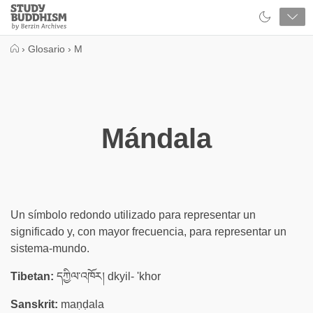
Close
Study
Buddhism
Home
›
Glosario
›
M
Mándala
Un símbolo redondo utilizado para representar un
significado y, con mayor frecuencia, para representar un
sistema-mundo.
Tibetan:
དཀྱིལ་འཁོར། dkyil- 'khor
Sanskrit:
maṇḍala