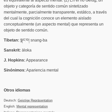
es equivalente al aspecto mental. (2) En el no Gelug, un
objeto y categoría de sentido común sintetizado
mentalmente, parcialmente transparente, estático, a través
del cual la cognición conoce un elemento aislado
conceptualmente (un aspecto mental) que representa un
objeto de sentido común.
Tibetan:
སྣང་བ། snang-ba
Sanskrit:
āloka
J. Hopkins:
Appearance
Sinónimos:
Apariencia mental
Otros idiomas
Deutsch:
Geistige Repräsentation
English:
Mental representation