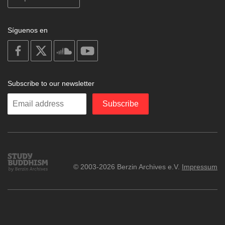
Síguenos en
on
on
on
on
facebook
X
soundcloud
youtube
Subscribe to our newsletter
Enter
Subscribe
your
email
Study
© 2003-2026 Berzin Archives e.V.
Impressum
Buddhism
Home