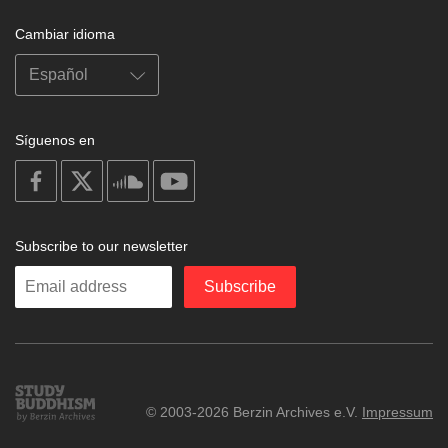
Cambiar idioma
Síguenos en
on
on
on
on
facebook
X
soundcloud
youtube
Subscribe to our newsletter
Enter
Subscribe
your
email
Study
© 2003-2026 Berzin Archives e.V.
Impressum
Buddhism
Home