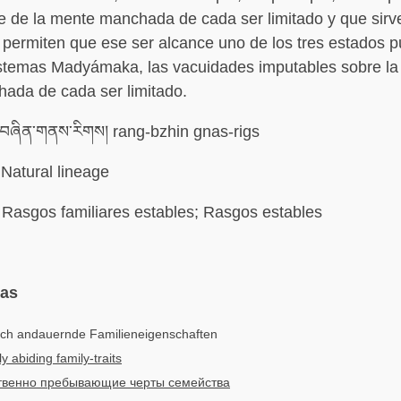
e de la mente manchada de cada ser limitado y que sir
 permiten que ese ser alcance uno de los tres estados pu
istemas Madyámaka, las vacuidades imputables sobre la
ada de cada ser limitado.
བཞིན་གནས་རིགས། rang-bzhin gnas-rigs
Natural lineage
Rasgos familiares estables; Rasgos estables
mas
lich andauernde Familieneigenschaften
ly abiding family-traits
твенно пребывающие черты семейства