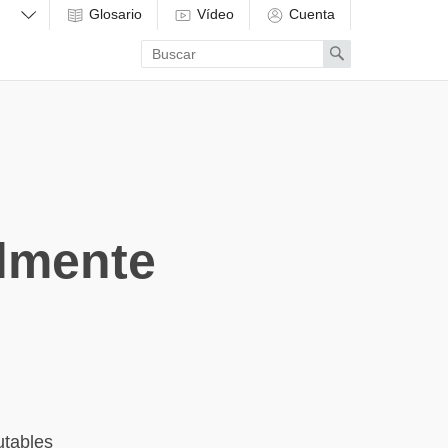
Glosario
Vídeo
Cuenta
Enter
Search
search
term
almente
utables