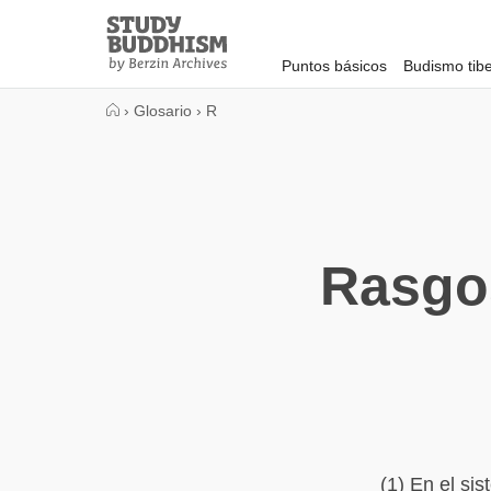
Close
Study
Buddhism
Puntos básicos
Budismo tib
Home
›
Glosario
›
R
Rasgos
(1) En el si