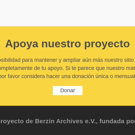
Apoya nuestro proyecto
sibilidad para mantener y ampliar aún más nuestro sitio 
pletamente de tu apoyo. Si te parece que nuestro mater
por favor considera hacer una donación única o mensual
Donar
oyecto de Berzin Archives e.V., fundada por 