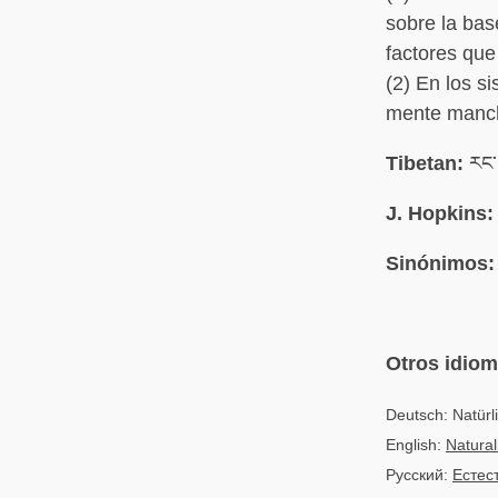
sobre la bas
factores que
(2) En los s
mente manch
Tibetan:
རང་
J. Hopkins:
Sinónimos:
Otros idio
Deutsch: Natür
English:
Natural
Русский:
Естес