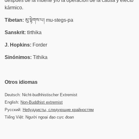
después de la muerte y/o la operación de la causa y efecto
kármico.
Tibetan:
མུ་སྟེགས་པ། mu-stegs-pa
Sanskrit:
tīrthika
J. Hopkins:
Forder
Sinónimos:
Tithika
Otros idiomas
Deutsch: Nicht-budhhistischer Extremist
English:
Non-Buddhist extremist
Русский:
Небуддисты, следующие крайностям
Tiếng Việt: Người ngoại đạo cực đoan