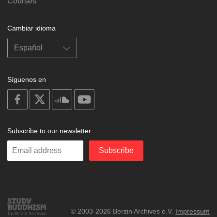
Courses
Cambiar idioma
Síguenos en
on
on
on
on
facebook
X
soundcloud
youtube
Subscribe to our newsletter
Enter
Subscribe
your
email
Study
© 2003-2026 Berzin Archives e.V.
Impressum
Buddhism