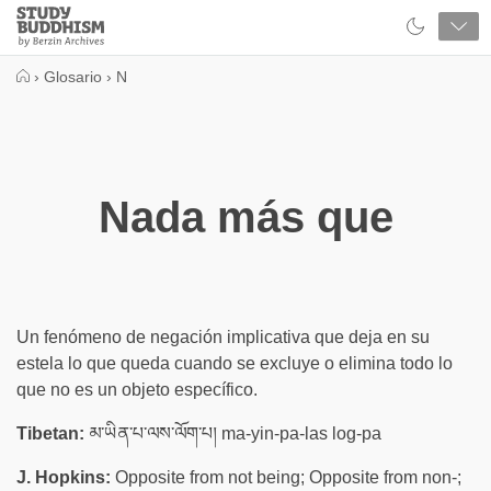
Close
Study
Buddhism
Home
›
Glosario
›
N
Nada más que
Un fenómeno de negación implicativa que deja en su
estela lo que queda cuando se excluye o elimina todo lo
que no es un objeto específico.
Tibetan:
མ་ཡིན་པ་ལས་ལོག་པ། ma-yin-pa-las log-pa
J. Hopkins:
Opposite from not being; Opposite from non-;