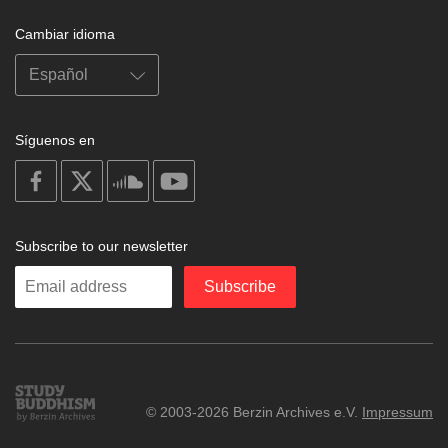
Cambiar idioma
Síguenos en
on
on
on
on
facebook
X
soundcloud
youtube
Subscribe to our newsletter
Enter
Subscribe
your
email
Study
© 2003-2026 Berzin Archives e.V.
Impressum
Buddhism
Home