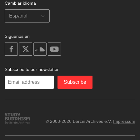
Cambiar idioma
Síguenos en
on
on
on
on
facebook
X
soundcloud
youtube
Subscribe to our newsletter
Enter
Subscribe
your
email
Study
© 2003-2026 Berzin Archives e.V.
Impressum
Buddhism
Home