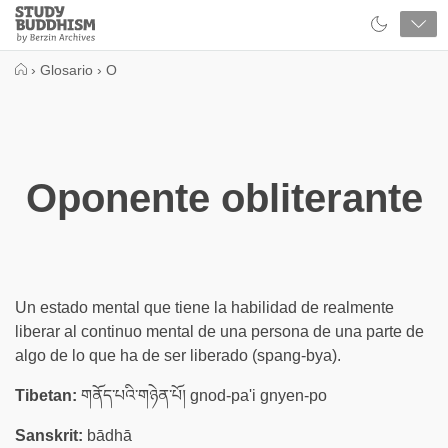
Close
Study
Buddhism
Home
›
Glosario
›
O
Oponente obliterante
Un estado mental que tiene la habilidad de realmente
liberar al continuo mental de una persona de una parte de
algo de lo que ha de ser liberado (spang-bya).
Tibetan:
གནོད་པའི་གཉེན་པོ། gnod-pa'i gnyen-po
Sanskrit:
bādhā