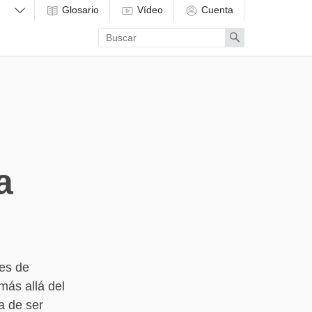
Glosario
Vídeo
Cuenta
Enter
Search
search
term
a
les de
 más allá del
ha de ser