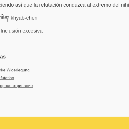
ciendo así que la refutación conduzca al extremo del nihi
་ཆེན། khyab-chen
Inclusión excesiva
mas
arke Widerlegung
futation
ерное отрицание