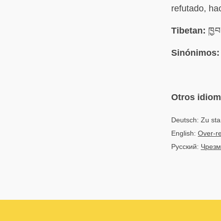
refutado, ha
Tibetan:
ཁྱབ
Sinónimos:
Otros idio
Deutsch: Zu st
English:
Over-re
Русский:
Чрезм