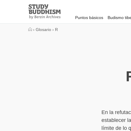
Close
Study
Buddhism
Puntos básicos
Budismo tib
Home
›
Glosario
›
R
En la refuta
establecer la
límite de lo 