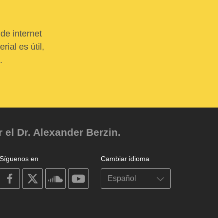
de internet
ial es útil,
.
el Dr. Alexander Berzin.
Síguenos en
Cambiar idioma
on
on
on
on
facebook
X
soundcloud
youtube