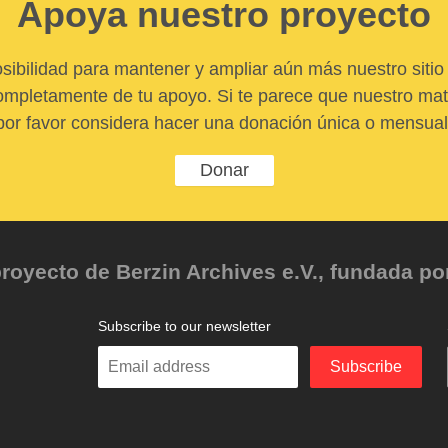
Apoya nuestro proyecto
sibilidad para mantener y ampliar aún más nuestro sitio 
pletamente de tu apoyo. Si te parece que nuestro mater
por favor considera hacer una donación única o mensual
Donar
oyecto de Berzin Archives e.V., fundada por 
Subscribe to our newsletter
Enter
Subscribe
your
email