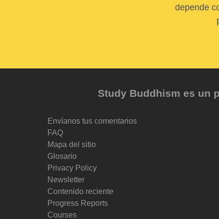
depende com
Study Buddhism es un pr
Envíanos tus comentarios
FAQ
Mapa del sitio
Glosario
Privacy Policy
Newsletter
Contenido reciente
Progress Reports
Courses