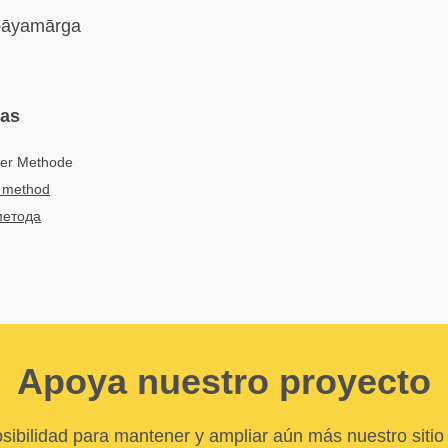
āyamārga
mas
der Methode
f method
метода
Apoya nuestro proyecto
sibilidad para mantener y ampliar aún más nuestro sitio 