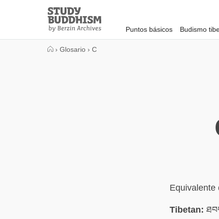
Close
Study
Buddhism
Puntos básicos
Budismo tib
Home
›
Glosario
›
C
Equivalente
Tibetan:
ཐབས