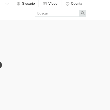
Glosario
Vídeo
Cuenta
Enter
Search
search
term
o