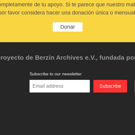
pletamente de tu apoyo. Si te parece que nuestro mater
por favor considera hacer una donación única o mensual
Donar
oyecto de Berzin Archives e.V., fundada por 
Subscribe to our newsletter
Enter
Subscribe
your
email