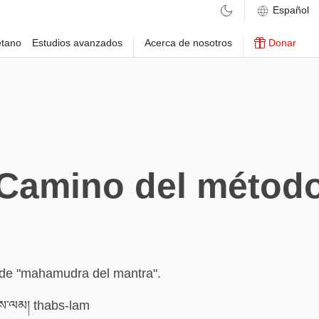
etano
Estudios avanzados
Acerca de nosotros
Donar
Camino del métod
 de "mahamudra del mantra".
་ལམ། thabs-lam