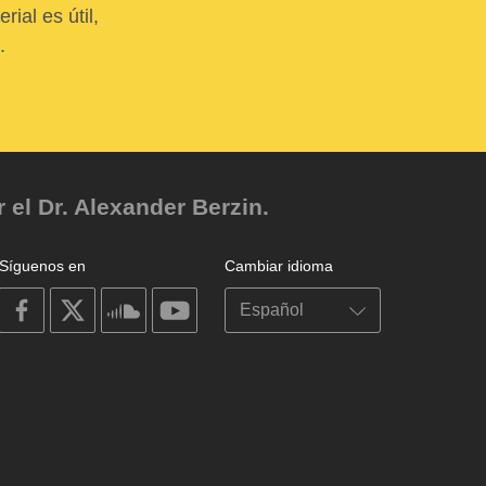
ial es útil,
.
el Dr. Alexander Berzin.
Síguenos en
Cambiar idioma
on
on
on
on
facebook
X
soundcloud
youtube