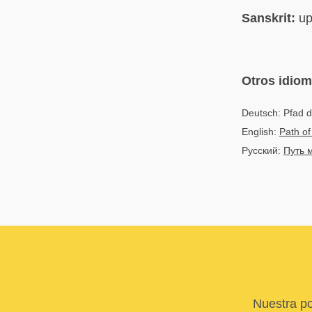
Sanskrit:
up
Otros idio
Deutsch: Pfad 
English:
Path o
Русский:
Путь 
Nuestra po