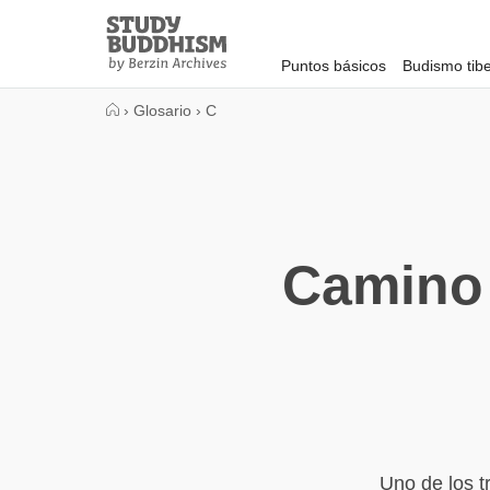
Close
Study
Buddhism
Puntos básicos
Budismo tib
Home
›
Glosario
›
C
Camino 
Uno de los t