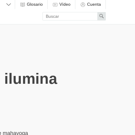
Glosario
Vídeo
Cuenta
Enter
Search
search
term
 ilumina
 de mahayoga