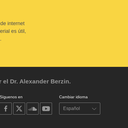
de internet
ial es útil,
.
el Dr. Alexander Berzin.
Síguenos en
Cambiar idioma
on
on
on
on
facebook
X
soundcloud
youtube