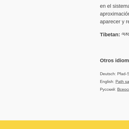
en el sistem
aproximación
aparecer y r
Tibetan:
ལམ་ཀ
Otros idio
Deutsch: Pfad-S
English:
Path sa
Русский:
Всеос