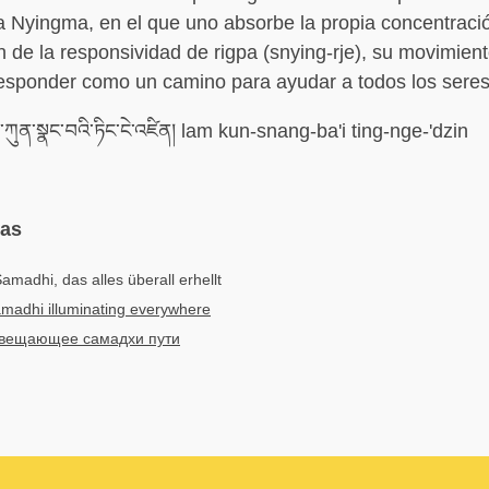
a Nyingma, en el que uno absorbe la propia concentraci
 de la responsividad de rigpa (snying-rje), su movimiento
esponder como un camino para ayudar a todos los seres 
ུན་སྣང་བའི་ཏིང་ངེ་འཛིན། lam kun-snang-ba'i ting-nge-'dzin
mas
amadhi, das alles überall erhellt
madhi illuminating everywhere
вещающее самадхи пути