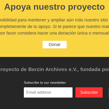
Apoya nuestro proyecto
sibilidad para mantener y ampliar aún más nuestro sitio 
pletamente de tu apoyo. Si te parece que nuestro mater
por favor considera hacer una donación única o mensual
Donar
oyecto de Berzin Archives e.V., fundada por 
Subscribe to our newsletter
Enter
Subscribe
your
email