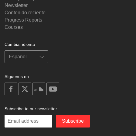
Newsletter
Contenido reciente
Progress Reports
Courses
Cambiar idioma
Síguenos en
on
on
on
on
facebook
X
soundcloud
youtube
Subscribe to our newsletter
Enter
Subscribe
your
email