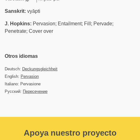
Sanskrit:
vyāpti
J. Hopkins:
Pervasion; Entailment; Fill; Pervade;
Penetrate; Cover over
Otros idiomas
Deutsch:
Deckungsgleichheit
English:
Pervasion
Italiano: Pervasione
Русский:
Пересечение
Apoya nuestro proyecto