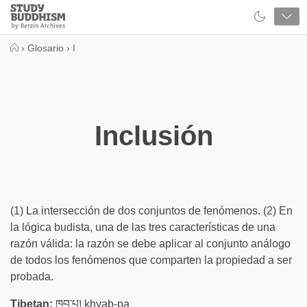
Close
Study
Buddhism
Home
›
Glosario
›
I
Inclusión
(1) La intersección de dos conjuntos de fenómenos. (2) En
la lógica budista, una de las tres características de una
razón válida: la razón se debe aplicar al conjunto análogo
de todos los fenómenos que comparten la propiedad a ser
probada.
Tibetan:
ཁྱབ་པ། khyab-pa