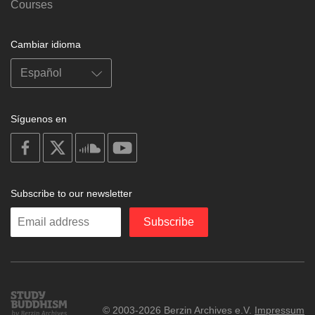
Courses
Cambiar idioma
Síguenos en
on
on
on
on
facebook
X
soundcloud
youtube
Subscribe to our newsletter
Enter
Subscribe
your
email
Study
© 2003-2026 Berzin Archives e.V.
Impressum
Buddhism