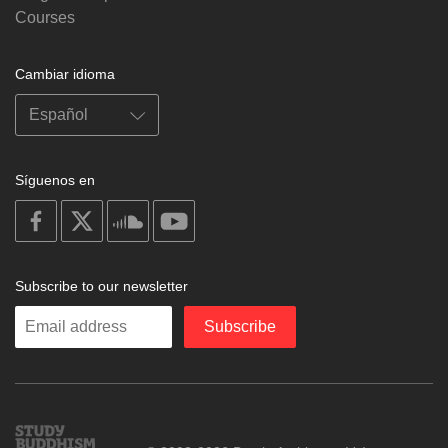
Courses
Cambiar idioma
Síguenos en
on
on
on
on
facebook
X
soundcloud
youtube
Subscribe to our newsletter
Enter
Subscribe
your
email
Study