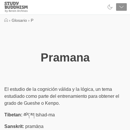
Close
Study
Buddhism
Home
›
Glosario
›
P
Pramana
El estudio de la cognición válida y la lógica, un tema
estudiado como parte del entrenamiento para obtener el
grado de Gueshe o Kenpo.
Tibetan:
ཚད་མ། tshad-ma
Sanskrit:
pramāṇa