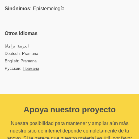
Sinónimos:
Epistemología
Otros idiomas
العربية: برامانا
Deutsch: Pramana
English:
Pramana
Русский:
Прамана
Apoya nuestro proyecto
Nuestra posibilidad para mantener y ampliar aún más
nuestro sitio de internet depende completamente de tu
apoyo. Si te parece que nuestro material es útil, por favor