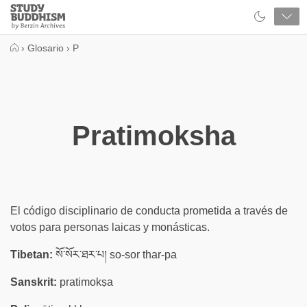
Close
Study
Buddhism
Home
›
Glosario
›
P
Pratimoksha
El código disciplinario de conducta prometida a través de
votos para personas laicas y monásticas.
Tibetan:
སོ་སོར་ཐར་པ། so-sor thar-pa
Sanskrit:
pratimokṣa