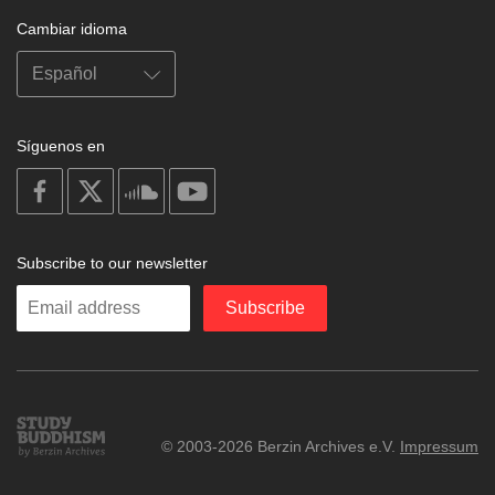
Cambiar idioma
Síguenos en
on
on
on
on
facebook
X
soundcloud
youtube
Subscribe to our newsletter
Enter
Subscribe
your
email
Study
© 2003-2026 Berzin Archives e.V.
Impressum
Buddhism
Home